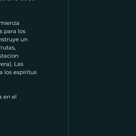
omienza 
 para los 
onstruye un 
rutas, 
stacion 
era). Las 
los espíritus 
 en el 