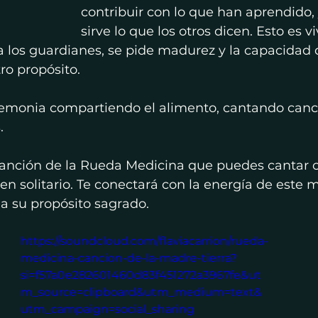
contribuir con lo que han aprendido, 
sirve lo que los otros dicen. Esto es viv
a los guardianes, se pide madurez y la capacidad d
o propósito.
remonia compartiendo el alimento, cantando canc
.
canción de la Rueda Medicina que puedes cantar c
n solitario. Te conectará con la energía de este 
a su propósito sagrado. 
https://soundcloud.com/flaviacarrion/rueda-
medicina-cancion-de-la-madre-tierra?
si=f57a0e282601460d83f451272a3967fe&ut
m_source=clipboard&utm_medium=text&
utm_campaign=social_sharing