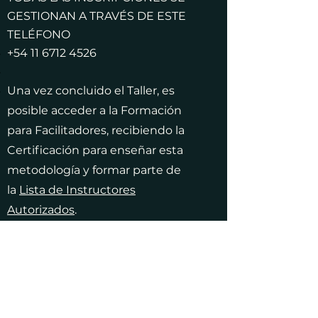
GESTIONAN A TRAVÉS DE ESTE
TELÉFONO
+54 11 6712 4526
Una vez concluido el Taller, es
posible acceder a la Formación
para Facilitadores, recibiendo la
Certificación para enseñar esta
metodología y formar parte de
la
Lista de Instructores
Autorizados
.
La Formación tiene estas
características:
3 encuentros online individuales
por Zoom con Flavia Carrión,