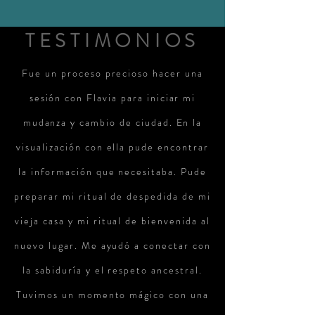
TESTIMONIOS
Fue un proceso precioso hacer una
sesión con Flavia para iniciar mi
mudanza y cambio de ciudad. En la
visualización con ella pude encontrar
la información que necesitaba. Pude
preparar mi ritual de despedida de mi
vieja casa y mi ritual de bienvenida al
nuevo lugar. Me ayudó a conectar con
la sabiduría y el respeto ancestral.
Tuvimos un momento mágico con una