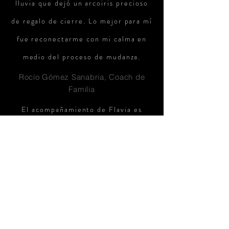
lluvia que dejó un arcoiris precioso
de regalo de cierre. Lo mejor para mí
fue reconectarme con mi calma en
medio del proceso de mudanza.
Rocío Gómez Sanabria, Coach de
Familia
El acompañamiento de Flavia es
fundamental para integrar la vida en
su totalidad, para recordar y vivir
cada dia, no importa en qué
circunstancia, sabiendonos parte de
la Naturaleza. Agradezco a Flavia la
generosidad y el amor de cada